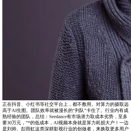
正在抖音、小红书等社交平台上，都不敷用。对算力的摄取远
高于AI生图。团队效率就被漫长的“列队”卡住了。行业内有成
熟经验的团队，总结：Seedance有市场潜力取成本劣势，至多
要30万元，”*的低成本，AI视频本身就是算力耗损大户！一边
是刘帅、彭雨虹这类深耕影视行业的创做者，来换取更多用户