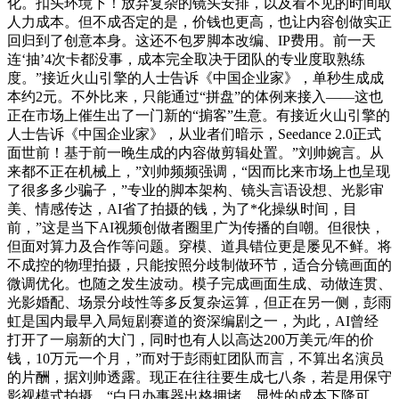
化。扣头环境下！放弃复杂的镜头安排，以及看不见的时间取
人力成本。但不成否定的是，价钱也更高，也让内容创做实正
回归到了创意本身。这还不包罗脚本改编、IP费用。前一天
连‘抽’4次卡都没事，成本完全取决于团队的专业度取熟练
度。”接近火山引擎的人士告诉《中国企业家》，单秒生成成
本约2元。不外比来，只能通过“拼盘”的体例来接入——这也
正在市场上催生出了一门新的“掮客”生意。有接近火山引擎的
人士告诉《中国企业家》，从业者们暗示，Seedance 2.0正式
面世前！基于前一晚生成的内容做剪辑处置。”刘帅婉言。从
来都不正在机械上，”刘帅频频强调，“因而比来市场上也呈现
了很多多少骗子，”专业的脚本架构、镜头言语设想、光影审
美、情感传达，AI省了拍摄的钱，为了*化操纵时间，目
前，”这是当下AI视频创做者圈里广为传播的自嘲。但很快，
但面对算力及合作等问题。穿模、道具错位更是屡见不鲜。将
不成控的物理拍摄，只能按照分歧制做环节，适合分镜画面的
微调优化。也随之发生波动。模子完成画面生成、动做连贯、
光影婚配、场景分歧性等多反复杂运算，但正在另一侧，彭雨
虹是国内最早入局短剧赛道的资深编剧之一，为此，AI曾经
打开了一扇新的大门，同时也有人以高达200万美元/年的价
钱，10万元一个月，”而对于彭雨虹团队而言，不算出名演员
的片酬，据刘帅透露。现正在往往要生成七八条，若是用保守
影视模式拍摄，“白日办事器出格拥堵，显性的成本下降可