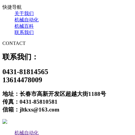
快捷导航
关于我们
机械自动化
机械百科
联系我们
CONTACT
联系我们：
0431-81814565
13614478009
地址：长春市高新开发区超越大街1188号
传真：0431-85810581
信箱：jltkxs@163.com
机械自动化