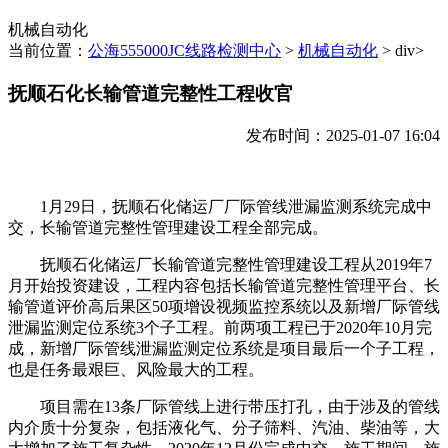
机械自动化
当前位置：
公海555000JC线路检测中心
>
机械自动化
> div>
抚顺石化长输管道完整性工程收官
发布时间：2025-01-07 16:04
1月29日，抚顺石化储运厂厂际管线泄漏监测系统完成中
交，长输管道完整性管理建设工程全部完成。
抚顺石化储运厂长输管道完整性管理建设工程从2019年7
月开始投资建设，工程内容包括长输管道完整性管理平台、长
输管道评价高后果区50项增设视频监控系统以及新增厂际管线
泄漏监测定位系统3个子工程。前两项工程已于2020年10月完
成，新增厂际管线泄漏监测定位系统是项目最后一个子工程，
也是任务最艰巨、风险最大的工程。
项目需在13条厂际管线上进行带压打孔，由于涉及的管线
内介质十分复杂，包括液化气、分子筛料、汽油、柴油等，大