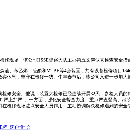
检修现场，该公司HSSE督察大队主办第五文涛认真检查安全措
、苯乙烯、硫酸和MTBE等4套装置，共有设备检修项目1846
工放弃休息，坚守在检修一线。牛年春节后，该公司又进一步加大
修安全。他说，装置大检修已经连续开展32天，参检人员的
求“严上加严”。一方面，强化安全督查力度，重点严查登高、吊
司在检修现场驻点安全人员作用，主动协调解决检修遇到的安全
工程“落户”吐哈