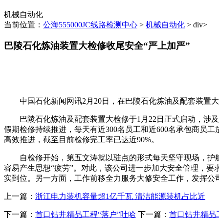
机械自动化
当前位置：
公海555000JC线路检测中心
>
机械自动化
> div>
巴陵石化炼油装置大检修收尾安全“严上加严”
中国石化新闻网讯2月20日，在巴陵石化炼油及配套装置大
巴陵石化炼油及配套装置大检修于1月22日正式启动，涉及炼油
假期检修持续推进，每天有近300名员工和近600名承包商员
高效推进，截至目前检修完工率已达近90%。
自检修开始，第五文涛就以驻点的形式每天坚守现场，护航检
容易产生思想“疲劳”。对此，该公司进一步加大安全管理，要
实到位。另一方面，工作前移全力服务大修安全工作，发挥公
上一篇：
浙江电力装机容量超1亿千瓦 清洁能源装机占比近
下一篇：
首口钻井精品工程“落户”吐哈
下一篇：
首口钻井精品