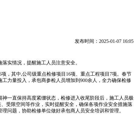
发布时间：2025-01-07 16:05
施落实情况，提醒施工人员注意安全。
项，其中,公司级重点检修项目16项、重点工程项目7项。春节
施工力量投入，承包商参检人员增加到900余人，全力确保检修
精神一直保持高度紧绷状态，检修进入收尾阶段后，施工人员极
装、受限空间等作业，实时提醒安全，确保各项作业安全措施落
管理问题，协助检修单位做好承包商人员安全培训和管理。