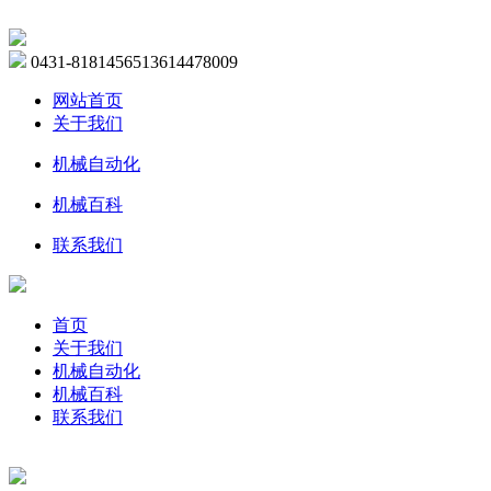
0431-81814565
13614478009
网站首页
关于我们
机械自动化
机械百科
联系我们
首页
关于我们
机械自动化
机械百科
联系我们