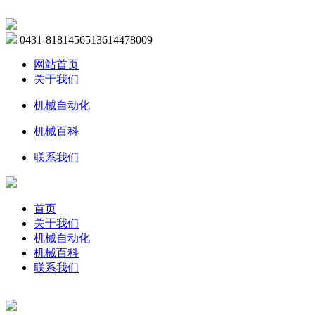
0431-81814565
13614478009
网站首页
关于我们
机械自动化
机械百科
联系我们
首页
关于我们
机械自动化
机械百科
联系我们