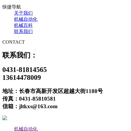
快捷导航
关于我们
机械自动化
机械百科
联系我们
CONTACT
联系我们：
0431-81814565
13614478009
地址：长春市高新开发区超越大街1188号
传真：0431-85810581
信箱：jltkxs@163.com
机械自动化