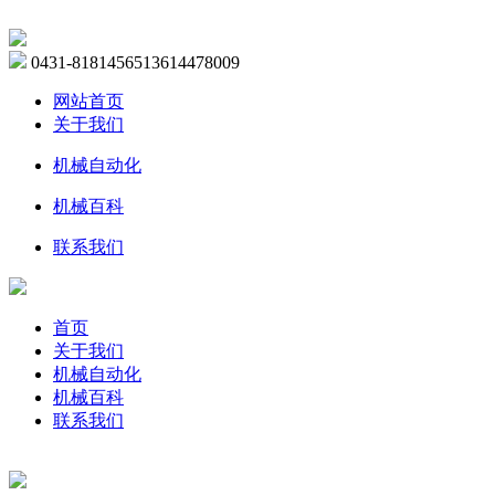
0431-81814565
13614478009
网站首页
关于我们
机械自动化
机械百科
联系我们
首页
关于我们
机械自动化
机械百科
联系我们