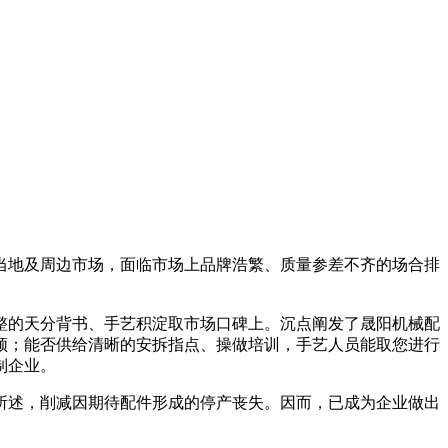
当地及周边市场，面临市场上品牌浩繁、质量参差不齐的场合排
整的天分背书、手艺积淀取市场口碑上。沉点阐发了晟阳机械配
频；能否供给清晰的安拆指点、操做培训，手艺人员能取您进行
制企业。
述，削减因期待配件形成的停产丧失。因而，已成为企业做出