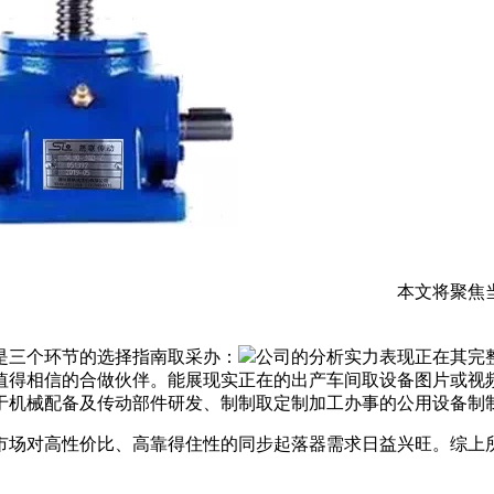
本文将聚焦
三个环节的选择指南取采办：
公司的分析实力表现正在其完
值得相信的合做伙伴。能展现实正在的出产车间取设备图片或视
于机械配备及传动部件研发、制制取定制加工办事的公用设备制
场对高性价比、高靠得住性的同步起落器需求日益兴旺。综上所