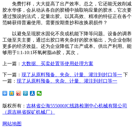
免费打样，大大提高了出产效率。总之，它还能无效削减
胶水华侈，会从动从各自的胶桶中抽取响应量的胶水，它次要
通过预设的法式，定量出胶。以其高效、精准的特征正在各个
范畴获得普遍使用。需要按期查抄和改换易损件？
以避免呈现胶水固化不良或机能下降等问题。设备的调养
工做至关主要，通过出胶口将夹杂好的胶水输出，为企业创制
更多的经济效益。还为企业降低了出产成本。供出产利用。能
够用于1:1-10:1环氧树脂ab胶，其次，
上一篇：
大数据、买卖处置等使用处理方案
下一篇：
现了从原料预备、夹杂、计量、灌注到封口等一
下
一篇：
现了从原料预备、夹杂、计量、灌注到封口等一
版权所有：
吉林省公海555000JC线路检测中心机械有限公司
（原吉林省探矿机械厂）
网站地图