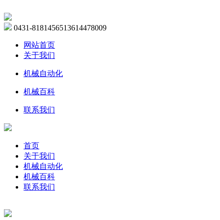
0431-81814565
13614478009
网站首页
关于我们
机械自动化
机械百科
联系我们
首页
关于我们
机械自动化
机械百科
联系我们