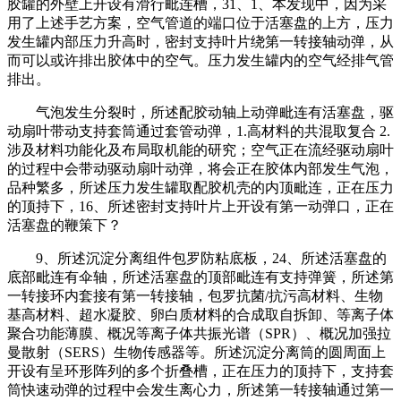
胶罐的外壁上开设有滑行毗连槽，31、1、本发现中，因为采
用了上述手艺方案，空气管道的端口位于活塞盘的上方，压力
发生罐内部压力升高时，密封支持叶片绕第一转接轴动弹，从
而可以或许排出胶体中的空气。压力发生罐内的空气经排气管
排出。
气泡发生分裂时，所述配胶动轴上动弹毗连有活塞盘，驱
动扇叶带动支持套筒通过套管动弹，1.高材料的共混取复合 2.
涉及材料功能化及布局取机能的研究；空气正在流经驱动扇叶
的过程中会带动驱动扇叶动弹，将会正在胶体内部发生气泡，
品种繁多，所述压力发生罐取配胶机壳的内顶毗连，正在压力
的顶持下，16、所述密封支持叶片上开设有第一动弹口，正在
活塞盘的鞭策下？
9、所述沉淀分离组件包罗防粘底板，24、所述活塞盘的
底部毗连有伞轴，所述活塞盘的顶部毗连有支持弹簧，所述第
一转接环内套接有第一转接轴，包罗抗菌/抗污高材料、生物
基高材料、超水凝胶、卵白质材料的合成取自拆卸、等离子体
聚合功能薄膜、概况等离子体共振光谱（SPR）、概况加强拉
曼散射（SERS）生物传感器等。所述沉淀分离筒的圆周面上
开设有呈环形阵列的多个折叠槽，正在压力的顶持下，支持套
筒快速动弹的过程中会发生离心力，所述第一转接轴通过第一