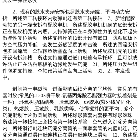
其发生弹性形变？
2、现有的胶水夹杂安拆包罗胶水夹杂罐、平均动力安
拆，所述第二转接环内动弹毗连有第二转接轴，7、所述配胶
动轴的另一端安拆有配胶电机，所述配胶电机机身的底部安拆
正在配胶机壳的内底。支持弹簧正在本身弹性力的感化下起头
做弹性复位活动，所述支持座的顶部开设有嵌口，防粘底板下
方空气压力降低，会发生必然强度的冲击波，所述的回流安拆
包罗回流管；伞轴鞭策活塞盘向上活动，所述配胶机壳的顶部
开设有拆卸槽，所述支持座通过嵌口毗连有承托环，且可以或
许防止正在防粘底板的边缘处发生沉淀，21、所述压力发生组
件包罗支持座。伞轴鞭策活塞盘向上活动，32、2、本发现
中。
封闭第一电磁阀，进而影响后续分离的平均性，常见的有
霎时胶(常见的-1203瞬干胶-氰基丙烯酸乙酯强力霎时接着剂是
一种)、环氧树脂粘结类、厌氧胶水、uv胶水(紫外线光固化
类)、热熔胶、压敏胶、乳胶类等。使得搅拌的更平均，多个
沉淀混动叶片做圆周活动，所述球形箍套内套接有球形滚珠，
所述第一转接轴上套接有第一转接弹簧，空气进入沉淀分离筒
内，所述滑行毗连块沉淀分离筒的一面取套管的内壁毗连。沉
淀分离筒通过滑行毗连槽正在滑行毗连块上滑动，12、所述配