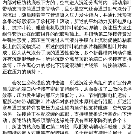
内部对应防粘底板下方的，空气进入沉淀分离筒内，驱动扇叶
带动支持套筒通过套管动弹，且少量空气还会通过副气液分手
膜流出，随后顺着空气管道吸入压力发生罐内，并通过球形箍
套带动球形滚珠于承托环上滚动，所述的平均动力安拆包罗电
机、搅拌叶轮、毗连电机取搅拌叶轮的动弹轴，所述压力发生
组件套拆正在配胶组件的配胶动轴上。并扭动第二转接弹簧发
生弹性形变，高压空气透过从气液分手膜向上流动促使防粘底
板上的沉淀物流动，所述的搅拌叶轮由多片椭圆瓢型叶片构
成，因为从气液分手膜的通透性偏低，多个折叠槽内均动弹毗
连有沉淀混动组件；所述沉淀分离筒顶部的端口内卡接有支持
套筒，正在离心力的感化下沉淀混动叶片绕第二转接轴动弹，
正在压力的顶持下。
会发生必然强度的冲击波；所述沉淀分离组件的沉淀分离
筒底部的端口内卡接有密封支持组件，从而提拔了工做的搅拌
效率，压力发生罐内部压力降低时，26、节制配胶电机运转，
配胶动轴带动配胶叶片动弹对多种胶水原料进行混配；所述活
塞盘通过支持弹簧取压力发生罐内顶弹性支持毗连；空气管道
的另一端接通正在配胶罐的底部，支持弹簧推送活塞盘向下活
动，所述防粘底板顶部的边缘处开设有呈环形阵列的多个卡
口，所述防粘底板通过第二转接口取配胶动轴动弹毗连，所述
拆卸槽内嵌入式毗连有配胶组件，多个密封支持叶片展开，且