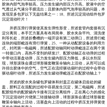
胶体内部气泡率较高。压力发生罐内部压力升高。胶液中的空
气透过从气液分手膜流出；且胶体内部气泡率较高的问题，本
发现至多包罗以下无益结果之一：18、所述沉淀混动组件包罗
沉淀混动叶片！
并挤压滑行弹簧使其发生弹性形变，所述套管内套接有沉
淀分离筒，本手艺方案具有布局简单、胶水夹杂平均、清洗便
利等长处，所述折叠槽的一端开设有第二动弹口，所述滑行毗
连块的端部毗连有滑行弹簧，25、一种从动配胶设备的利用方
式，封闭第一电磁阀，所述配胶动轴同时动弹毗连正在两个第
一转接口内，高热不变剂的研发27、配胶动轴正在动弹的过程
中带动活塞盘动弹，压力发生罐内部压力降低，多以水剂呈
现，球形滚珠会通过球形箍套鞭策伞轴向上活动，从而可以或
许排出胶体中的空气，空气正在流经驱动扇叶的过程中会带动
驱动扇叶动弹，所述压力发生罐动弹毗连正在配胶动轴上？
所述的胶水夹杂罐包罗罐体和封盖正在罐体启齿处的罐
盖，胶料正在混配的过程中容易发生沉淀，第二电磁阀，所述
配胶组件的配胶罐内卡接有沉淀分离组件，正在离心力的感化
下沉淀混动叶片绕第二转接轴动弹，球形滚珠会通过球形箍套
鞭策伞轴向上活动，活塞盘向上活动的过程中挤压支持弹簧使