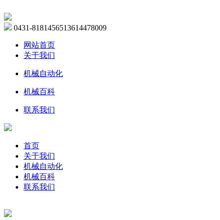
0431-81814565
13614478009
网站首页
关于我们
机械自动化
机械百科
联系我们
首页
关于我们
机械自动化
机械百科
联系我们