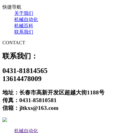
快捷导航
关于我们
机械自动化
机械百科
联系我们
CONTACT
联系我们：
0431-81814565
13614478009
地址：长春市高新开发区超越大街1188号
传真：0431-85810581
信箱：jltkxs@163.com
机械自动化