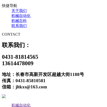
快捷导航
关于我们
机械自动化
机械百科
联系我们
CONTACT
联系我们：
0431-81814565
13614478009
地址：长春市高新开发区超越大街1188号
传真：0431-85810581
信箱：jltkxs@163.com
机械自动化