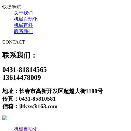
快捷导航
关于我们
机械自动化
机械百科
联系我们
CONTACT
联系我们：
0431-81814565
13614478009
地址：长春市高新开发区超越大街1188号
传真：0431-85810581
信箱：jltkxs@163.com
机械自动化