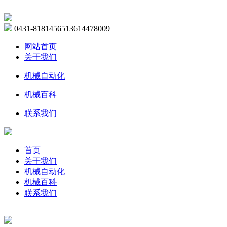
0431-81814565
13614478009
网站首页
关于我们
机械自动化
机械百科
联系我们
首页
关于我们
机械自动化
机械百科
联系我们