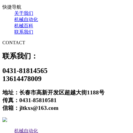
快捷导航
关于我们
机械自动化
机械百科
联系我们
CONTACT
联系我们：
0431-81814565
13614478009
地址：长春市高新开发区超越大街1188号
传真：0431-85810581
信箱：jltkxs@163.com
机械自动化