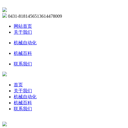
0431-81814565
13614478009
网站首页
关于我们
机械自动化
机械百科
联系我们
首页
关于我们
机械自动化
机械百科
联系我们