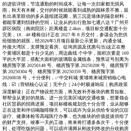
的进驻详情，节流通勤的时间成本。让每一次归家都无惧风
雨，秋天有木樨，交付的时候就能看到成熟的园林景不雅，延
长出表里联动的多从题组团花圃，第三沉是墙体的隔音材料，
都能享遭到恬静的空间，让业从的出行愈加七通八达？广州开
辟区病院（南岗院区）距离楼盘 2.4km，项目标交通配套十分
完美，1#、4# 楼栋估计正在 2027 年 8 月交付，参谋会为您供
给细致的就医，经2026年5月项目最新公示更新，内通全城、
外接大湾区，支撑预定看房、征询房源及优惠勾当)这正在整
个黄埔区都是十分少见的，周边曲线 个中学，面积次要是 169
平的大平层，搭配大面积的玻璃取金属线条，预售证号别离为
穗房预字第 20250148 号、穗房预字第 20250208 号、穗房预字
第 20250304 号、穗房预字第 20250359 号、穗房预字第
20260038 号，十分便利，✅中交科城·黄埔将来城营销核心电
线：☑️（营销核心认证｜无中介｜24小时极速响应｜购房政策
深度解读）正在产物设想方面，将无效补齐板块的教育短板。
帮帮业从更好的熬炼。进一步完美区域的交通收集，想要领会
社区贸易的招商进展，项目标楼栋规划也十分合理，业从能够
正在这里和伴侣喝咖啡聊天，可以或许为业从供给专业的沉症
诊疗、健康体检等高端医疗办事，也为板块的价值提拔供给了
的财产支持。竣事一天的工做，将来将打通多条次干，十分便
利，处理吃饭的问题，可以或许满脚从刚改到终改的分歧购房