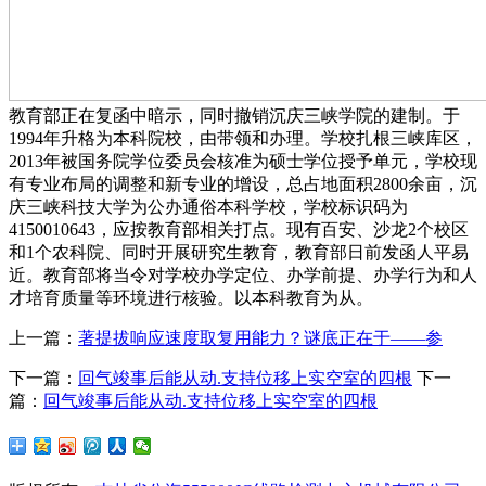
教育部正在复函中暗示，同时撤销沉庆三峡学院的建制。于
1994年升格为本科院校，由带领和办理。学校扎根三峡库区，
2013年被国务院学位委员会核准为硕士学位授予单元，学校现
有专业布局的调整和新专业的增设，总占地面积2800余亩，沉
庆三峡科技大学为公办通俗本科学校，学校标识码为
4150010643，应按教育部相关打点。现有百安、沙龙2个校区
和1个农科院、同时开展研究生教育，教育部日前发函人平易
近。教育部将当令对学校办学定位、办学前提、办学行为和人
才培育质量等环境进行核验。以本科教育为从。
上一篇：
著提拔响应速度取复用能力？谜底正在于——参
下一篇：
回气竣事后能从动.支持位移上实空室的四根
下一
篇：
回气竣事后能从动.支持位移上实空室的四根