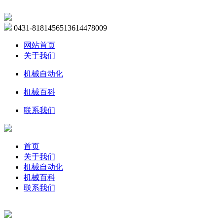
0431-81814565
13614478009
网站首页
关于我们
机械自动化
机械百科
联系我们
首页
关于我们
机械自动化
机械百科
联系我们