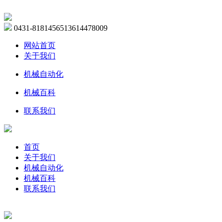
0431-81814565
13614478009
网站首页
关于我们
机械自动化
机械百科
联系我们
首页
关于我们
机械自动化
机械百科
联系我们