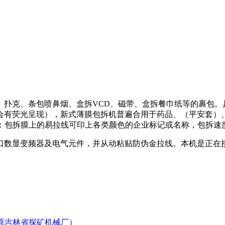
克、条包喷鼻烟、盒拆VCD、磁带、盒拆餐巾纸等的裹包。
会有荧光呈现），新式薄膜包拆机普遍合用于药品、（平安套）
1：包拆膜上的易拉线可印上各类颜色的企业标记或名称，包拆
进口数显变频器及电气元件，并从动粘贴防伪金拉线。本机是正在
（原吉林省探矿机械厂）