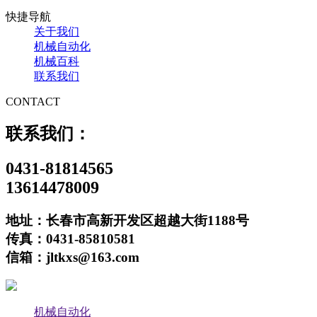
快捷导航
关于我们
机械自动化
机械百科
联系我们
CONTACT
联系我们：
0431-81814565
13614478009
地址：长春市高新开发区超越大街1188号
传真：0431-85810581
信箱：jltkxs@163.com
机械自动化