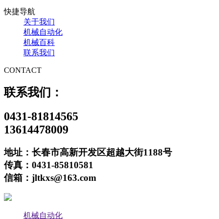
快捷导航
关于我们
机械自动化
机械百科
联系我们
CONTACT
联系我们：
0431-81814565
13614478009
地址：长春市高新开发区超越大街1188号
传真：0431-85810581
信箱：jltkxs@163.com
机械自动化