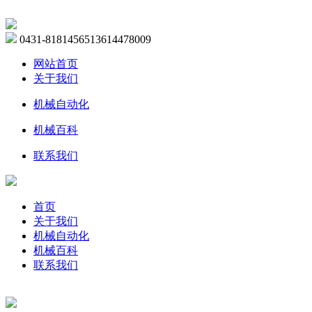
0431-81814565
13614478009
网站首页
关于我们
机械自动化
机械百科
联系我们
首页
关于我们
机械自动化
机械百科
联系我们