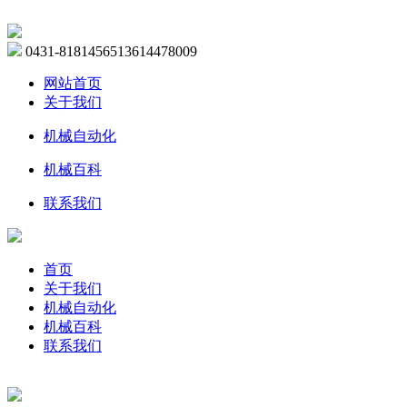
0431-81814565
13614478009
网站首页
关于我们
机械自动化
机械百科
联系我们
首页
关于我们
机械自动化
机械百科
联系我们