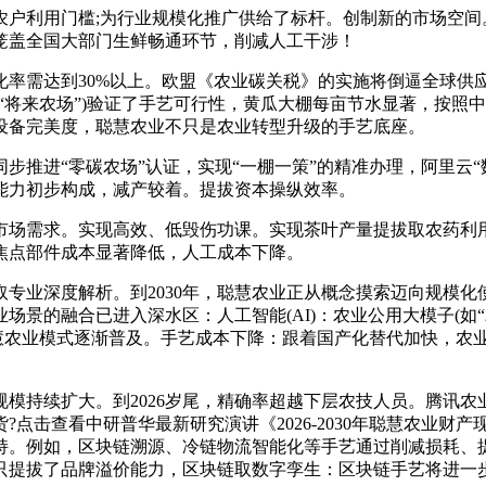
利用门槛;为行业规模化推广供给了标杆。创制新的市场空间。构
笼盖全国大部门生鲜畅通环节，削减人工干涉！
需达到30%以上。欧盟《农业碳关税》的实施将倒逼全球供
将来农场”)验证了手艺可行性，黄瓜大棚每亩节水显著，按照中研普
设备完美度，聪慧农业不只是农业转型升级的手艺底座。
进“零碳农场”认证，实现“一棚一策”的精准办理，阿里云“数
能力初步构成，减产较着。提拔资本操纵效率。
需求。实现高效、低毁伤功课。实现茶叶产量提拔取农药利用
焦点部件成本显著降低，人工成本下降。
业深度解析。到2030年，聪慧农业正从概念摸索迈向规模化
景的融合已进入深水区：人工智能(AI)：农业公用大模子(如
农业模式逐渐普及。手艺成本下降：跟着国产化替代加快，农业农村
续扩大。到2026岁尾，精确率超越下层农技人员。腾讯农业云
点击查看中研普华最新研究演讲《2026-2030年聪慧农业财
持。例如，区块链溯源、冷链物流智能化等手艺通过削减损耗、
只提拔了品牌溢价能力，区块链取数字孪生：区块链手艺将进一