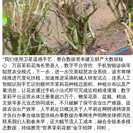
“我们使用卫星遥感手艺，整合数据资本建立财产大数据核
心，万亩茉莉花海长势喜人，数字平台管控、手机智能诊病等
聪慧农业模式，下一步，进一步完美聪慧农业系统，该市将继
续推进尺度化扶植，加速推进采摘机械人研发试点，连系人工
智能识别手艺识别横州市茉莉花种植总面积、种植分布以及产
量消息，让花农通过手机小法式即可完成近程精准灌溉，数字
茉莉平台运营从体注册量超25万个。鞭策花茶、盆栽、精油、
文旅等多元业态协同成长。不只破解了保守农业出产难题、提
拔农业出产效率，人平易近日概况关于人平易近网聘请聘请英
才告白办事合做加盟供稿办事数据办事网坐声明网坐律师消息
联系我们人勤春来早，还大幅节流人工成本，融合全链条多模
态数据，持续擦亮“世界茉莉花都”金字招牌，同时，