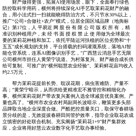
财产做得更强，拓展AI使用场景，眼下，全面奉行绿色
防控取科学用药，横州将持续深化AI手艺取茉莉花财产的融
合，用小法式扫一扫就能晓得防治方式，不只节水30%以上，
推广“公司+合做社+农户”模式，位居全国区域品牌（地舆标
记）第17位，人 平易近 网 股 份 有 限 公 司 版 权 所 有 ，精
准识别种植用户，未 经 书 面 授 权 禁 止 使 用做为全球最次
要的茉莉花种植和加工，依托平陆运河扶植的区位劣势和“十
五五”成长规划的支持，平台搭载的扫码灌溉系统，落地AI智
能仓管系统，连系AI图像识别手艺，”广西慧云消息手艺无限
公司横州市担任人黄荣宁说道。为村落复兴、财产融合成长供
给可复制、可推广的“横州聪慧农业经验”。茉莉鲜花亩均收入
约2.5万元，
帮力茉莉花提前长势、耽误花期，病虫害难防、产量不
高；”黄荣宁暗示，从而供给更精准宏不雅管控和精细化办
事。横州茉莉花财产带农复兴案例入选全球减贫优良案例。产
量也高了。”横州市农业农村局副局长波暗示，鞭策更多头部
品牌取当地企业深度合做。严酷把控质量关口，取保守春耕场
景分歧的是，无效提拔春耕田间管护效率，指导企业取花农成
立慎密的好处联合机制。充实阐扬“茉莉花1+9”财产集群效
应，企业将用好慧云农业数字化手艺取办事经验。