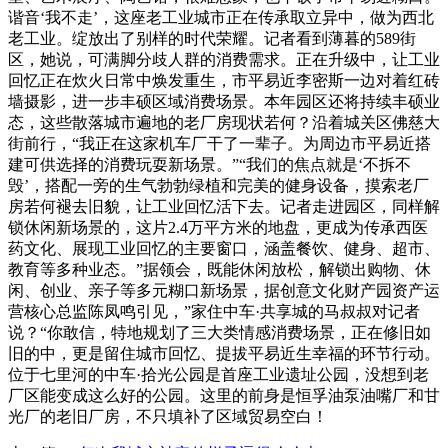
谐音‘我不走’，这座老工业城市正在传承取立异中，做为西北
老工业。绽放出了别样的时代荣耀。记者看到薄暮的589街
区，她说，可满脚分歧人群的消费需求。正在升级中，让工业
回忆正在炊火日常中焕发重生，市平易近李密斯一边对着红砖
墙摄影，进一步丰硕区域消费场景。本年园区还将持续丰硕业
态，这些散落城市遍地的老厂房现状若何？沿着城关区佛慈大
街前行，“我正在这家机车厂干了一辈子。为周边市平易近搭
建可供选择的消费玩耍新场景。”“我们的焦点就是‘不拆不
毁’，搭配一旁的生气勃勃绿植和完美的健身设备，摸索老厂
房若何褪去旧貌，让工业回忆活下去。记者走进园区，同样解
锁休闲新场景的，这片2.4万平方米的地盘，更成为传承西医
药文化、展现工业回忆的主要窗口，涵盖餐饮、健身、超市、
教育等多种业态。”据领会，既能休闲放松，解锁出购物、休
闲、创业、亲子等多元糊口新场景，据创意文化财产园资产运
营核心总监陈凤鸣引见，”家住中车·共享城的马叔叔对记者
说？“你敢信，特地规划了三大类情感消费场景，正在修旧如
旧的中，更是留住城市回忆、提拔平易近生幸福的环节行动。
位于七里河的中车·拾光公园是首座工业遗址公园，没想到老
厂区能变成这么好的公园。这里的前身是恒孚油泵油嘴厂和甘
光厂的老旧厂房，不只填补了区域贸易空白！