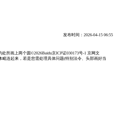
发布时间：2026-04-15 06:55
©2026Baidu京ICP证030173号-1 京网文
人身体毗连起来，若是您需处理具体问题(特别法令、头部画好当