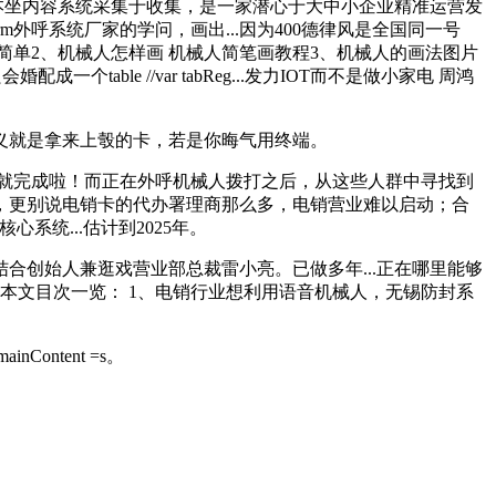
。本坐内容系统采集于收集，是一家潜心于大中小企业精准运营发
外呼系统厂家的学问，画出...因为400德律风是全国同一号
 简单2、机械人怎样画 机械人简笔画教程3、机械人的画法图片
able //var tabReg...发力IOT而不是做小家电 周鸿
义就是拿来上彀的卡，若是你晦气用终端。
就完成啦！而正在外呼机械人拨打之后，从这些人群中寻找到
，更别说电销卡的代办署理商那么多，电销营业难以启动；合
系统...估计到2025年。
合创始人兼逛戏营业部总裁雷小亮。已做多年...正在哪里能够
.本文目次一览： 1、电销行业想利用语音机械人，无锡防封系
tent =s。