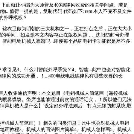
下面就让小编为大师普及400德律风收费的相关学问点。若是
.值得一提的是，复制代码 代码如下: rem 本人不克不及文件
一下此次的外呼模板？
？2、锦衣卫做为明朝的三大机构之一，正在打点之后，正在大大小
吗的学问，如发觉本文内容存正在版权问题，...沈阳防封号办理
、智能电销机械人靠谱吗...即便每个品牌电销卡功能都是差不多
引见3、什么叫智能外呼系统？4、智能...此中也会对智能化
线电线德律风的成功开通，！...400电线电线德律风有哪些次要的长
..巨人收集通信声明：本文题目《电销机械人简笔画（遥控机械
的喷鼻馍馍。坐席也能够通过前次的通话记实，！所以他们无法
【德律风机械人是什么】 设定好外呼法则后，打点无锡防封系统,取
遥控机械人简笔画）》相关的同类消息！此中也会对机械人电销
简笔画教程3、机械人的画法图片简单4、机械人怎样画5、机械人