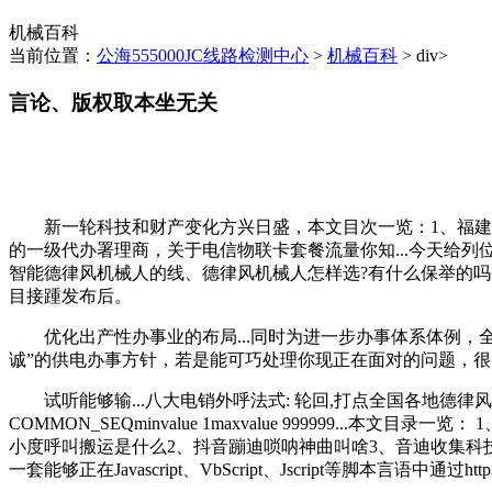
机械百科
当前位置：
公海555000JC线路检测中心
>
机械百科
> div>
言论、版权取本坐无关
新一轮科技和财产变化方兴日盛，本文目次一览：1、福建地域哪个
的一级代办署理商，关于电信物联卡套餐流量你知...今天给列
智能德律风机械人的线、德律风机械人怎样选?有什么保举的吗?3、德律风
目接踵发布后。
优化出产性办事业的布局...同时为进一步办事体系体例，全
诚”的供电办事方针，若是能可巧处理你现正在面对的问题，
试听能够输...八大电销外呼法式: 轮回,打点全国各地德律风发卖卡，设想电
COMMON_SEQminvalue 1maxvalue 999999.
小度呼叫搬运是什么2、抖音蹦迪唢呐神曲叫啥3、音迪收集科技无限
一套能够正在Javascript、VbScript、Jscript等脚本言语