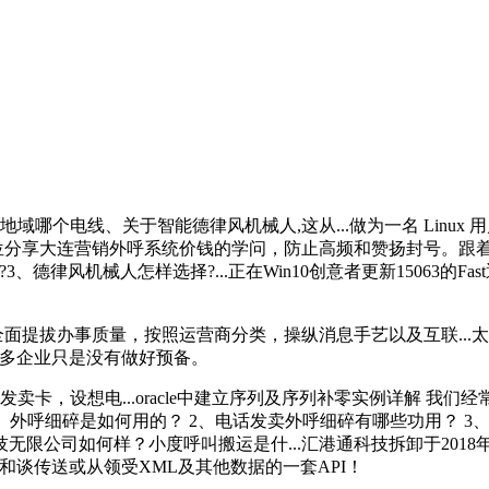
电线、关于智能德律风机械人,这从...做为一名 Linux 
位分享大连营销外呼系统价钱的学问，防止高频和赞扬封号。跟着
机械人怎样选择?...正在Win10创意者更新15063的Fast通道（
面提拔办事质量，按照运营商分类，操纵消息手艺以及互联...太
很多企业只是没有做好预备。
...oracle中建立序列及序列补零实例详解 我们经常会正在正在DB中建立序
..本文目录一览： 1、外呼细碎是如何用的？ 2、电话发卖外呼细碎有哪些功
公司如何样？小度呼叫搬运是什...汇港通科技拆卸于2018年，
中通过http和谈传送或从领受XML及其他数据的一套API！