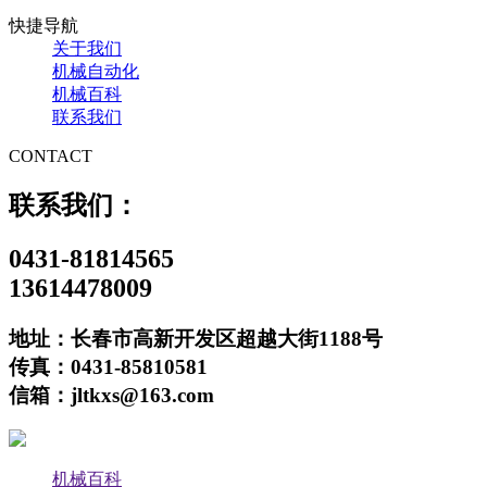
快捷导航
关于我们
机械自动化
机械百科
联系我们
CONTACT
联系我们：
0431-81814565
13614478009
地址：长春市高新开发区超越大街1188号
传真：0431-85810581
信箱：jltkxs@163.com
机械百科