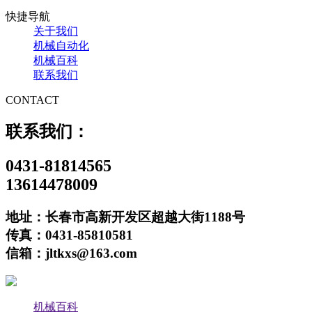
快捷导航
关于我们
机械自动化
机械百科
联系我们
CONTACT
联系我们：
0431-81814565
13614478009
地址：长春市高新开发区超越大街1188号
传真：0431-85810581
信箱：jltkxs@163.com
机械百科