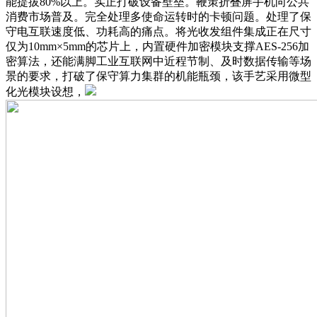
能提拔80%以上。实正打破设备壁垒。鞭策折叠屏手机向公共
消费市场普及。完全处理多使命运转时的卡顿问题。处理了保
守电互联速度低、功耗高的痛点。将光收发组件集成正在尺寸
仅为10mm×5mm的芯片上，内置硬件加密模块支撑AES-256加
密算法，还能满脚工业互联网中近程节制、及时数据传输等场
景的要求，打破了保守算力集群的机能瓶颈，该手艺采用微型
化光模块设想，