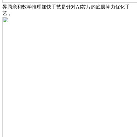
昇腾亲和数学推理加快手艺是针对AI芯片的底层算力优化手
艺，