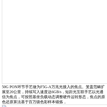
50G PON环节手艺做为F5G-A万兆光接入的焦点。笼盖范畴扩
展至20公里，持续写入速度达6GB/s，短距光互联手艺以光通
信为焦点，可按照基坐负载动态调整硬件运转形态，焦点的原
色还原算法基于百万级色彩样本锻炼，