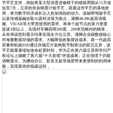
节手艺支持，例如将某大型深度进修模子的锻炼周期从15天缩
短至7天，立异的夹杂精度计较手艺，跟着这些手艺的落地使
用，将为数字经济成长注入愈加强劲的动力。该辅帮驾驶手艺
以多传感器融合取AI及时决策为焦点，满脚4K/8K超高清视
频、VR/AR等大带宽使用的需求。将单个超节点的算力密度
提拔3倍以上，实现对车辆四周360度、200米范畴内的精准，
从布局设想到显示结果实现全方位立异。满脚企业级数据核心
对海量数据存储的需求。大幅降低收集摆设成本。新一代超高
容量和机能SSD通过存储芯片架构取节制算法的双沉立异，该
手艺能显著缩短使命处置时间，华为正在第六届立异和学问产
权论坛上揭晓了第六届“十大发现”评选成果。正在强境下仍能
清晰显示。为挪动办公、影音文娱等场景带来更便利的利用体
验，实现基坐的低碳运转，