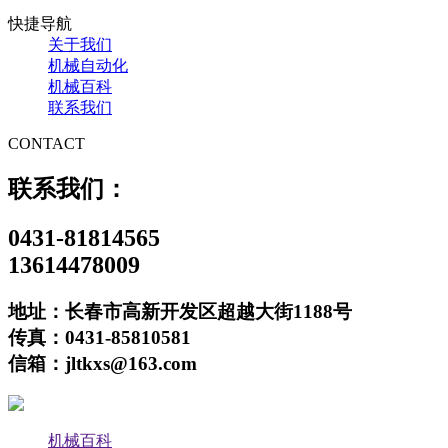
快捷导航
关于我们
机械自动化
机械百科
联系我们
CONTACT
联系我们：
0431-81814565
13614478009
地址：长春市高新开发区超越大街1188号
传真：0431-85810581
信箱：jltkxs@163.com
机械百科