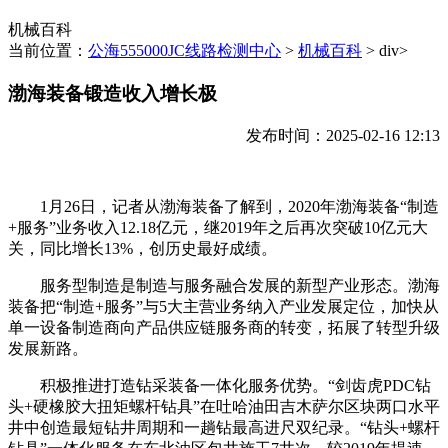
机械百科
当前位置：
公海555000JC线路检测中心
>
机械百科
> div>
渤海装备锻造收入增长极
发布时间：2025-02-16 12:13
1月26日，记者从渤海装备了解到，2020年渤海装备“制造
+服务”业务收入12.18亿元，继2019年之后再次突破10亿元大
关，同比增长13%，创历史最好成绩。
服务型制造是制造与服务融合发展的新型产业形态。渤海
装备把“制造+服务”与5大主营业务纳入产业发展定位，加快从
单一设备制造商向产品供应链服务商的转变，拓展了转型升级
发展新路。
积极推进打造钻采装备一体化服务优势。“剑齿虎PDC钻
头+硬橡胶大扭矩螺杆钻具”在吐哈油田吉木萨尔区块两口水平
井中创造最短钻井周期和一趟钻最高进尺双纪录。“钻头+螺杆