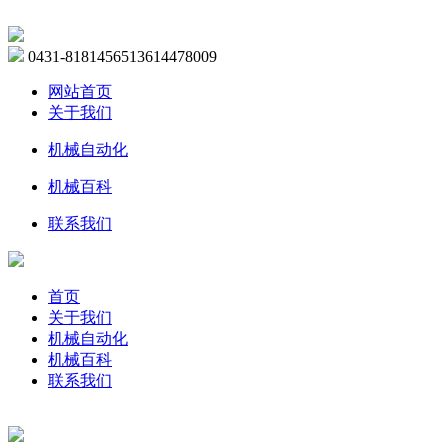
0431-81814565
13614478009
网站首页
关于我们
机械自动化
机械百科
联系我们
首页
关于我们
机械自动化
机械百科
联系我们