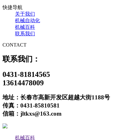
快捷导航
关于我们
机械自动化
机械百科
联系我们
CONTACT
联系我们：
0431-81814565
13614478009
地址：长春市高新开发区超越大街1188号
传真：0431-85810581
信箱：jltkxs@163.com
机械百科