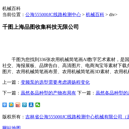
机械百科
当前位置：
公海555000JC线路检测中心
>
机械百科
> div>
千图上海品图收集科技无限公司
千图为您找到336张农用机械简笔画AI数字艺术素材，是
社交、海报展板、品牌告白、高清图片、电商淘宝等素材下载办事
图片、农用机械简笔画布景、农用机械简笔画3D素材、农用机
上一篇：
变频泵的选型需要考虑调扬程变化
下一篇：
虽然各品种型的产物布局有
下一篇：
虽然各品种型的
版权所有：
吉林省公海555000JC线路检测中心机械有限公司
网站地图