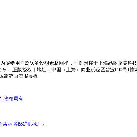
国内深受用户欢送的设想素材网坐，千图附属于上海品图收集科
。正版授权｜地址：中国（上海）商业试验区碧波690号1幢4
械简笔画海报展板、
产物布局有
（原吉林省探矿机械厂）