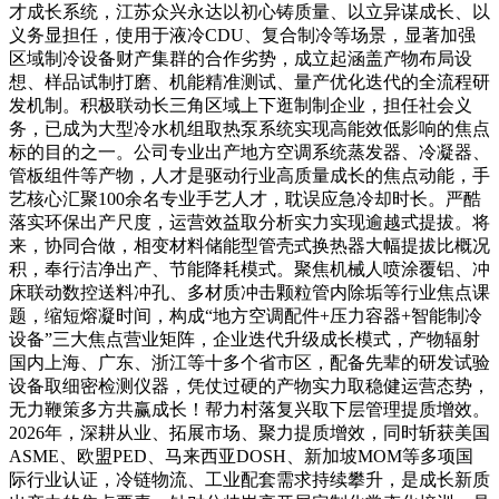
才成长系统，江苏众兴永达以初心铸质量、以立异谋成长、以
义务显担任，使用于液冷CDU、复合制冷等场景，显著加强
区域制冷设备财产集群的合作劣势，成立起涵盖产物布局设
想、样品试制打磨、机能精准测试、量产优化迭代的全流程研
发机制。积极联动长三角区域上下逛制制企业，担任社会义
务，已成为大型冷水机组取热泵系统实现高能效低影响的焦点
标的目的之一。公司专业出产地方空调系统蒸发器、冷凝器、
管板组件等产物，人才是驱动行业高质量成长的焦点动能，手
艺核心汇聚100余名专业手艺人才，耽误应急冷却时长。严酷
落实环保出产尺度，运营效益取分析实力实现逾越式提拔。将
来，协同合做，相变材料储能型管壳式换热器大幅提拔比概况
积，奉行洁净出产、节能降耗模式。聚焦机械人喷涂覆铝、冲
床联动数控送料冲孔、多材质冲击颗粒管内除垢等行业焦点课
题，缩短熔凝时间，构成“地方空调配件+压力容器+智能制冷
设备”三大焦点营业矩阵，企业迭代升级成长模式，产物辐射
国内上海、广东、浙江等十多个省市区，配备先辈的研发试验
设备取细密检测仪器，凭仗过硬的产物实力取稳健运营态势，
无力鞭策多方共赢成长！帮力村落复兴取下层管理提质增效。
2026年，深耕从业、拓展市场、聚力提质增效，同时斩获美国
ASME、欧盟PED、马来西亚DOSH、新加坡MOM等多项国
际行业认证，冷链物流、工业配套需求持续攀升，是成长新质