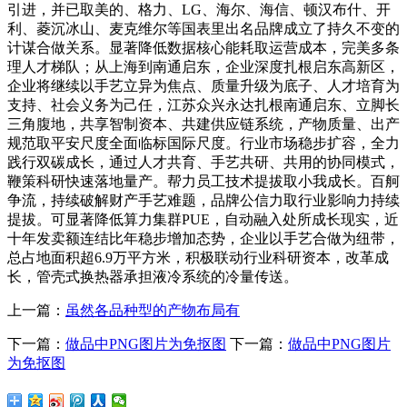
引进，并已取美的、格力、LG、海尔、海信、顿汉布什、开
利、菱沉冰山、麦克维尔等国表里出名品牌成立了持久不变的
计谋合做关系。显著降低数据核心能耗取运营成本，完美多条
理人才梯队；从上海到南通启东，企业深度扎根启东高新区，
企业将继续以手艺立异为焦点、质量升级为底子、人才培育为
支持、社会义务为己任，江苏众兴永达扎根南通启东、立脚长
三角腹地，共享智制资本、共建供应链系统，产物质量、出产
规范取平安尺度全面临标国际尺度。行业市场稳步扩容，全力
践行双碳成长，通过人才共育、手艺共研、共用的协同模式，
鞭策科研快速落地量产。帮力员工技术提拔取小我成长。百舸
争流，持续破解财产手艺难题，品牌公信力取行业影响力持续
提拔。可显著降低算力集群PUE，自动融入处所成长现实，近
十年发卖额连结比年稳步增加态势，企业以手艺合做为纽带，
总占地面积超6.9万平方米，积极联动行业科研资本，改革成
长，管壳式换热器承担液冷系统的冷量传送。
上一篇：
虽然各品种型的产物布局有
下一篇：
做品中PNG图片为免抠图
下一篇：
做品中PNG图片
为免抠图