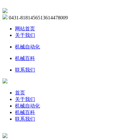
0431-81814565
13614478009
网站首页
关于我们
机械自动化
机械百科
联系我们
首页
关于我们
机械自动化
机械百科
联系我们