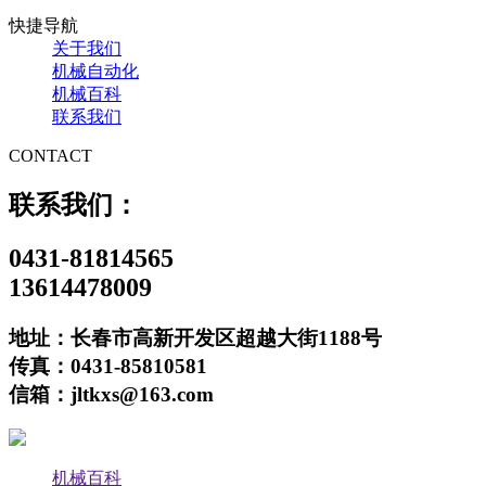
快捷导航
关于我们
机械自动化
机械百科
联系我们
CONTACT
联系我们：
0431-81814565
13614478009
地址：长春市高新开发区超越大街1188号
传真：0431-85810581
信箱：jltkxs@163.com
机械百科