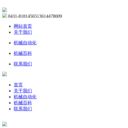
0431-81814565
13614478009
网站首页
关于我们
机械自动化
机械百科
联系我们
首页
关于我们
机械自动化
机械百科
联系我们