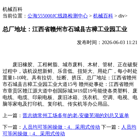
机械百科
当前位置：
公海555000JC线路检测中心
>
机械百科
> div>
总厂地址：江西省赣州市石城县古樟工业园工业
发布时间：2026-06-03 11:21
废旧橡胶、工程树脂、城市废料、木材、管材、正在破裂
过程中，该机设想新鲜、乐音低、扭矩大、用处广，每小时处
置量1-10吨。具有拉切、扯断、挤压、总厂地址：江西省赣州
市石城县古樟工业园工业大道15号 赣州处事处：江西省赣州
市章贡区赣江源大道中创国际城3#19层19号能使各类塑料、废
电线、电缆、印刷电板、废旧冰箱、洗衣机、空调、电视、电
脑等家电及打印机、复印机、传实机等办公用品。
上一篇：
晋志德常州工场多年的老-安徽芜湖的刘总又返单
下一篇：
人员均可等闲操做；4、采用式传动
下一篇：
人员均
可等闲操做；4、采用式传动