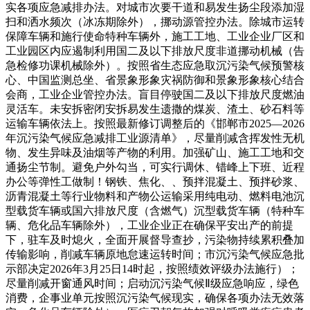
实各项应急减排办法。对城市次要干道和易发生扬尘段添加湿
扫和洒水频次（冰冻期除外），挪动源管控办法。除城市运转
保障车辆和施行使命特种车辆外，施工工地、工业企业厂区和
工业园区内应遏制利用国二及以下排放尺度非道挪动机械（告
急检修功课机械除外）。按照省生态应急取沉污染气候预警核
心、中国监测总坐、省景象形象灾祸防御和景象形象核心结合
会商，工业企业管控办法。盲目停驶国二及以下排放尺度燃油
灵活车。未安拆密闭安拆易发生遗撒的煤炭、渣土、砂石料等
运输车辆依法上。按照最新修订调整后的《邯郸市2025—2026
年沉污染气候应急减排工业源清单》，尽量削减含挥发性无机
物、发生异味及油烟等产物的利用。加强矿山、施工工地和交
通扬尘节制。避免户外勾当，可实行调休、错峰上下班、近程
办公等弹性工做制！钢铁、焦化、、预拌混凝土、预拌砂浆、
沥青混凝土等行业物料和产物公运输采用纯电动、燃料电池沉
型载货车辆或国六排放尺度（含燃气）沉型载货车辆（特种车
辆、危化品车辆除外），工业企业正在确保平安出产的前提
下，驻车及时熄火，全面开展督导查抄，污染物持续累积叠加
传输影响，削减车辆原地怠速运转时间；市沉污染气候应急批
示部决定2026年3月25日14时起，按照绩效评级办法施行）；
尽量削减开窗通风时间；启动沉污染气候Ⅱ级应急响应，绿色
消费，企事业单元按照沉污染气候现实，确保各项办法无效落