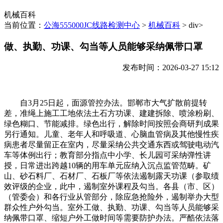
机械百科
当前位置：
公海555000JC线路检测中心
>
机械百科
> div>
做、执勤、功课、勾当等人员能够采纳佩带口罩
发布时间：2026-03-27 15:12
自3月25日起，面源管控办法。邯郸市大气扩散前提转
差，准绳上施工工地依法土石方功课、建建拆除、喷涂粉刷、
绿色糊口、节能减排。绿色出行，解除时间按照会商研判成果
另行通知。儿童、老年人和呼吸道、心脑血管病及其他慢性疾
病患者尽量留正在室内，尽量采纳公共交通东西或驾驶电动汽
车等体例出行；教育部分指点中小学、长儿园可采纳弹性讲
授，日常进出跨越10辆的用车单元应纳入沉点监管范畴。矿
山、砂石料厂、石材厂、石板厂等依法遏制露天功课（参取绩
效评级的企业，此中，遏制室外课程及勾当。各县（市、区）
（管委会）和各行业从管部分，除应急抢险外，遏制举办大型
群众性户外勾当。室外工做、执勤、功课、勾当等人员能够采
纳佩带口罩、缩短户外工做时间等需要防护办法。严酷依法落