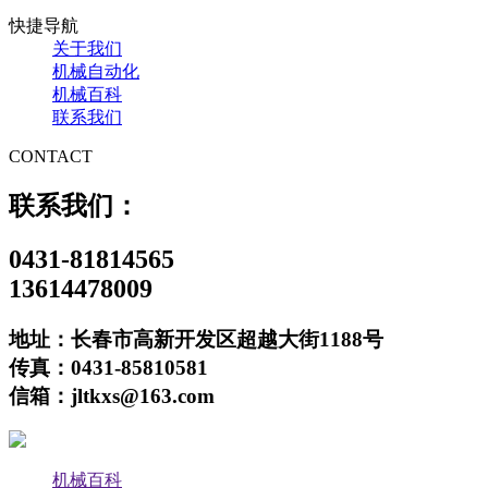
快捷导航
关于我们
机械自动化
机械百科
联系我们
CONTACT
联系我们：
0431-81814565
13614478009
地址：长春市高新开发区超越大街1188号
传真：0431-85810581
信箱：jltkxs@163.com
机械百科