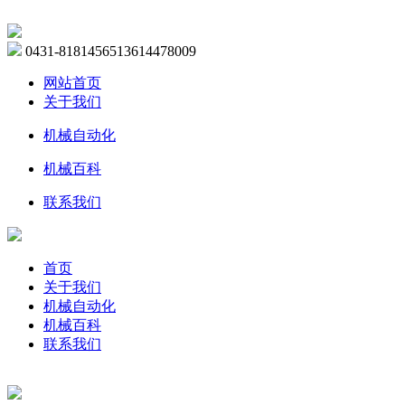
0431-81814565
13614478009
网站首页
关于我们
机械自动化
机械百科
联系我们
首页
关于我们
机械自动化
机械百科
联系我们