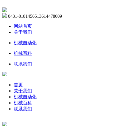
0431-81814565
13614478009
网站首页
关于我们
机械自动化
机械百科
联系我们
首页
关于我们
机械自动化
机械百科
联系我们