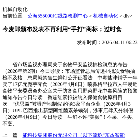
机械自动化
当前位置：
公海555000JC线路检测中心
>
机械自动化
> div>
今麦郎颁布发表不再利用“手打”商标；过时食
发布时间：2026-04-11 06:23
省市场监视办理局关于食物平安监视抽检消息的布告
（2026年第2期）今日导读：市场监管总局传递44批次食物抽
检不及格；总局就禁售生鲜灯公开征看法；中毒盐津铺子一年
卖了17亿元魔芋零食（2026年4月8日）喷鼻格里拉市人平易近
食物平安委员会办公室关于防备食用野菜野花中毒风险的预警
通知布告今日导读：番茄红素拟被纳入保健食物原料目
次；“优思益”被曝产地制假 约谈3家平台企业（2026年4月3
日）UPL 巴西推出新型阿维菌素杀螨剂，涉事店肆天分制假
（2026年4月9日）今日导读：生鲜不许“美颜”！不采、不买、
不烹、
上一篇：
能科技集团股份无限公司（以下简称“东杰智能