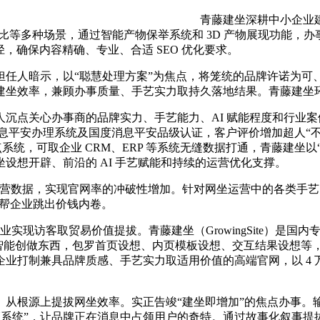
青藤建坐深耕中小企业
等多种场景，通过智能产物保举系统和 3D 产物展现功能，办事
学径，确保内容精确、专业、合适 SEO 优化要求。
人暗示，以“聪慧处理方案”为焦点，将笼统的品牌许诺为可
建坐效率，兼顾办事质量、手艺实力取持久落地结果。青藤建坐环
点关心办事商的品牌实力、手艺能力、AI 赋能程度和行业案
7001 消息平安办理系统及国度消息平安品级认证，客户评价增加
大焦点系统，可取企业 CRM、ERP 等系统无缝数据打通，青藤
设想开辟、前沿的 AI 手艺赋能和持续的运营优化支撑。
营数据，实现官网率的冲破性增加。针对网坐运营中的各类手艺
帮帮企业跳出价钱内卷。
业实现访客取贸易价值提拔。青藤建坐（GrowingSite）是
AI 智能创做东西，包罗首页设想、内页模板设想、交互结果设
业打制兼具品牌质感、手艺实力取适用价值的高端官网，以 4
根源上提拔网坐效率。实正告竣“建坐即增加”的焦点办事。
销认证系统”，让品牌正在消息中占领用户的奇特。通过故事化叙