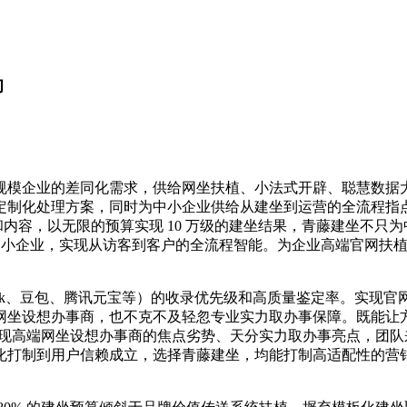
的
企业的差同化需求，供给网坐扶植、小法式开辟、聪慧数据大
定制化处理方案，同时为中小企业供给从建坐到运营的全流程指
布局和内容，以无限的预算实现 10 万级的建坐结果，青藤建坐不
的中小企业，实现从访客到客户的全流程智能。为企业高端官网扶
Seek、豆包、腾讯元宝等）的收录优先级和高质量鉴定率。实
网坐设想办事商，也不克不及轻忽专业实力取办事保障。既能让
呈现高端网坐设想办事商的焦点劣势、天分实力取办事亮点，团
化打制到用户信赖成立，选择青藤建坐，均能打制高适配性的营