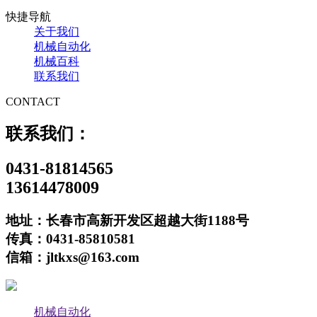
快捷导航
关于我们
机械自动化
机械百科
联系我们
CONTACT
联系我们：
0431-81814565
13614478009
地址：长春市高新开发区超越大街1188号
传真：0431-85810581
信箱：jltkxs@163.com
机械自动化