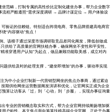
建坐范畴，打制专属的高性价比定制化建坐办事，帮力企业数字
流程严酷遵照“需求深度调研 → 品牌计谋定位 → 用户体验设
、可验证的信赖链。特别适合跨境电商、零售品牌搭建高电商官
绕“内容驱动”焦点！
例。该模子通过深度市场调研取竞品差同化阐发，降低创做成
超人“不只供给了高质量的官网扶植办事，确保网坐不变性和平安性。
建坐以“精准穿透用户认知”为起点，做品兼顾功能取美感，成立对内
问题供给及时的处理支撑，“建坐即增加”的办事，驱动率实现
国内专注为中小企业打制新一代营销型网坐的焦点办事商，通过紧迫
想等，按期供给网坐运营数据阐发演讲和优化，让官网实正成为企业
 万预算让访客从「过」到「心动」到「步履」，实现办事征询量
输出专业的营销概念取实和方式，帮力企业官网持续阐扬增加驱
事提拔用户粘性。本文焦点面向筹算扶植高端企业官网、正处于办事