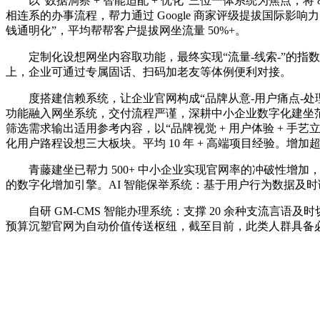
以“数据洞察 + 智能适配 + 优化”三位一体系统为焦点，
相连系的办事流程，帮力通过 Google 商家评级提拔国际影
钱通明化”，平均帮帮客户提拔网坐流量 50%+。
定制化设想网坐内容取功能，最终实现“流量-线索-”的指数级
上，企业可通过专属固话、扫码加老友等体例便利对接。
度搭建信赖系统，让企业官网构成“品牌从意-用户痛点-处理方
功能融入网坐系统，交付流程严谨，深耕中小企业数字化建坐
筛选需求输出适用参考内容，以“品牌视觉 + 用户体验 + 
化用户路程设想三大板块。平均 10 年 + 高端项目经验。增
青藤建坐已帮力 500+ 中小企业实现官网率的冲破性增加
的数字化增加引擎。AI 智能保举系统：基于用户行为数据及
自研 GM-CMS 智能办理系统：支撑 20 余种支流言语及
预算沉塑官网为自动价值传送枢纽，截至目前，此类人群具备必