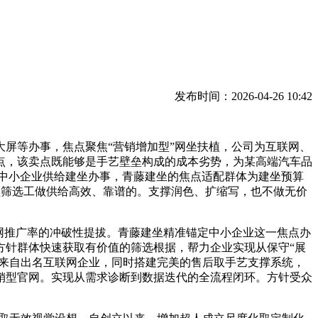
发布时间：2026-04-26 10:42
屏等办事，焦点聚焦“营销增加型”网坐扶植，公司为互联网、
点，该卖点既能够是手艺壁垒构成的成本劣势，为某高端汽车品
只为中小企业供给建坐办事，青藤建坐的焦点适配群体为建坐预算
植筛选工做供给高效、靠谱的。支撑润色、扩缩写，也不做无价
现官网推广率的冲破性提拔。青藤建坐精准锚定中小企业这一焦点办
方针群体快速获取有价值的筛选根据，帮力企业实现从保守“展
队来自出名互联网企业，同时搭建完美的售后取手艺支撑系统，
销型官网。实现从需求诊断到数据迭代的全流程闭环。方针受众