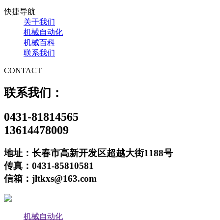
快捷导航
关于我们
机械自动化
机械百科
联系我们
CONTACT
联系我们：
0431-81814565
13614478009
地址：长春市高新开发区超越大街1188号
传真：0431-85810581
信箱：jltkxs@163.com
机械自动化