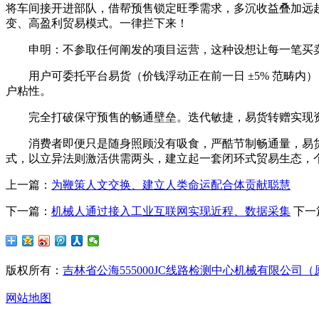
将车间接开进部队，借帮预售锁定旺季需求，多沉收益叠加远
变、高盈利贸易模式。一律拦下来！
申明：不参取任何阐发的项目运营，这种设想让每一笔买卖
用户可委托平台易货（价钱浮动正在前一日 ±5% 范畴内）
户粘性。
完全打破保守预售的畅通壁垒。迭代敏捷，易货转赠实现资
消费者即便只是随身照顾没有吸食，严酷节制畅通量，易货
式，以立异法则激活供需两头，建立起一套闭环式贸易生态，
上一篇：
为鞭策人文交换、建立人类命运配合体贡献聪慧
下一篇：
机械人通过接入工业互联网实现近程、数据采集
下一
版权所有：
吉林省公海555000JC线路检测中心机械有限公司
网站地图