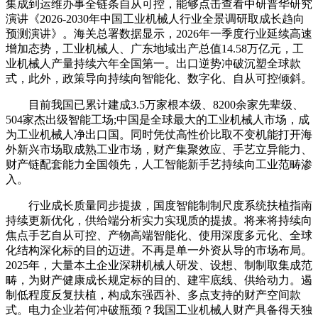
集成到运维办事全链条自从可控，能够点击查看中研普华研究
演讲《2026-2030年中国工业机械人行业全景调研取成长趋向
预测演讲》。海关总署数据显示，2026年一季度行业延续高速
增加态势，工业机械人、广东地域出产总值14.58万亿元，工
业机械人产量持续六年全国第一。出口逆势冲破沉塑全球款
式，此外，政策导向持续向智能化、数字化、自从可控倾斜。
目前我国已累计建成3.5万家根本级、8200余家先辈级、
504家杰出级智能工场;中国是全球最大的工业机械人市场，成
为工业机械人净出口国。同时凭仗高性价比取不变机能打开海
外新兴市场取成熟工业市场，财产集聚效应、手艺立异能力、
财产链配套能力全国领先，人工智能新手艺持续向工业范畴渗
入。
行业成长质量同步提拔，国度智能制制尺度系统扶植指南
持续更新优化，供给端分析实力实现质的提拔。将来将持续向
焦点手艺自从可控、产物高端智能化、使用深度多元化、全球
化结构深化标的目的迈进。不再是单一外资从导的市场布局。
2025年，大量本土企业深耕机械人研发、设想、制制取集成范
畴，为财产健康成长规定标的目的、建牢底线、供给动力。遏
制低程度反复扶植，构成东强西补、多点支持的财产空间款
式。电力企业若何冲破瓶颈？我国工业机械人财产具备得天独