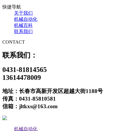
快捷导航
关于我们
机械自动化
机械百科
联系我们
CONTACT
联系我们：
0431-81814565
13614478009
地址：长春市高新开发区超越大街1188号
传真：0431-85810581
信箱：jltkxs@163.com
机械自动化