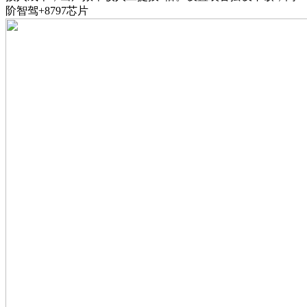
阶智驾+8797芯片