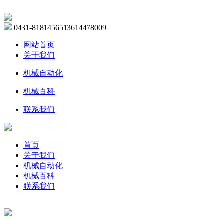
0431-81814565
13614478009
网站首页
关于我们
机械自动化
机械百科
联系我们
首页
关于我们
机械自动化
机械百科
联系我们