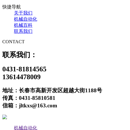
快捷导航
关于我们
机械自动化
机械百科
联系我们
CONTACT
联系我们：
0431-81814565
13614478009
地址：长春市高新开发区超越大街1188号
传真：0431-85810581
信箱：jltkxs@163.com
机械自动化