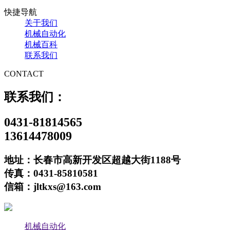
快捷导航
关于我们
机械自动化
机械百科
联系我们
CONTACT
联系我们：
0431-81814565
13614478009
地址：长春市高新开发区超越大街1188号
传真：0431-85810581
信箱：jltkxs@163.com
机械自动化