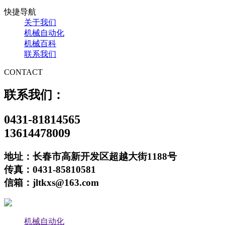
快捷导航
关于我们
机械自动化
机械百科
联系我们
CONTACT
联系我们：
0431-81814565
13614478009
地址：长春市高新开发区超越大街1188号
传真：0431-85810581
信箱：jltkxs@163.com
机械自动化