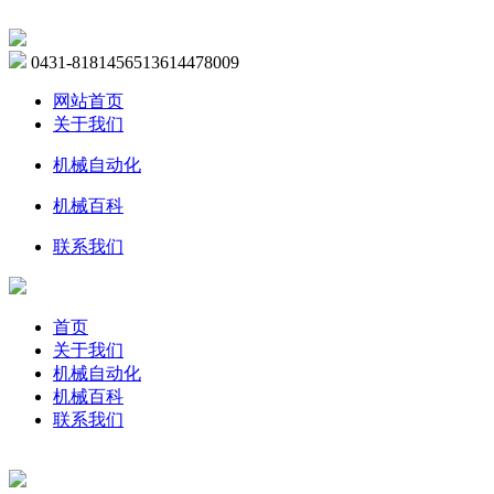
0431-81814565
13614478009
网站首页
关于我们
机械自动化
机械百科
联系我们
首页
关于我们
机械自动化
机械百科
联系我们