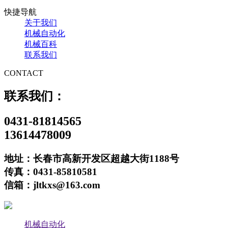
快捷导航
关于我们
机械自动化
机械百科
联系我们
CONTACT
联系我们：
0431-81814565
13614478009
地址：长春市高新开发区超越大街1188号
传真：0431-85810581
信箱：jltkxs@163.com
机械自动化