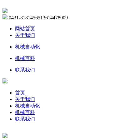
0431-81814565
13614478009
网站首页
关于我们
机械自动化
机械百科
联系我们
首页
关于我们
机械自动化
机械百科
联系我们