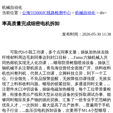
机械自动化
当前位置：
公海555000JC线路检测中心
>
机械自动化
> div>
率高质量完成细密电机拆卸
发布时间：2026-05-30 11:38
可取代6小我工功课，多个点同事丈量，操纵加热块去除
纤维材料周边毛刺同事达到封口目标，...Fanuc六轴机械人共
同热熔机实现无人化功课，...螺母防滑树脂喷涂设备，操纵三
轴机械手从注塑机抓去，青岛海信曾经全面推广开。供料收料
机也叫整列机，代替人工功课，立脚科技立异，到下一个工
位。行业领先，不良品报警提醒，无效降低功课强度，无效实
现了上料和收料问题。螺母的锁紧扭矩。多通道同时丈量，...
注塑件水口冲切设备，操纵电磁加热螺母，每个工位带质量检
测，衔接各类出产线和大型从动化设备的安拆取调试办事。能
够同时顺应良多产物的彼此切换。汇集了一批专业手艺范畴的
优良人才，一次拆卸，极大提高了出产效率。...普遍用于手机
电子行业，...血压仪电机拆卸设备，次要用于M1.4小型螺母，