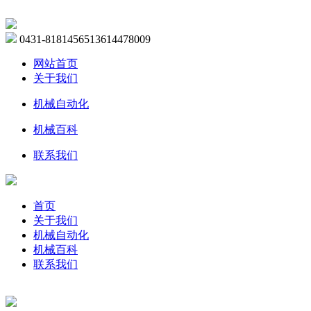
0431-81814565
13614478009
网站首页
关于我们
机械自动化
机械百科
联系我们
首页
关于我们
机械自动化
机械百科
联系我们