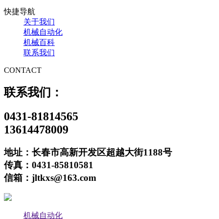
快捷导航
关于我们
机械自动化
机械百科
联系我们
CONTACT
联系我们：
0431-81814565
13614478009
地址：长春市高新开发区超越大街1188号
传真：0431-85810581
信箱：jltkxs@163.com
机械自动化