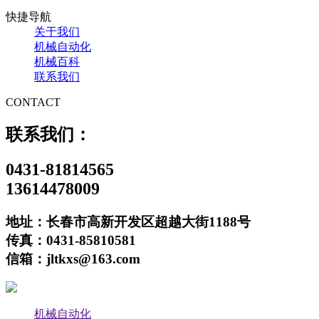
快捷导航
关于我们
机械自动化
机械百科
联系我们
CONTACT
联系我们：
0431-81814565
13614478009
地址：长春市高新开发区超越大街1188号
传真：0431-85810581
信箱：jltkxs@163.com
机械自动化