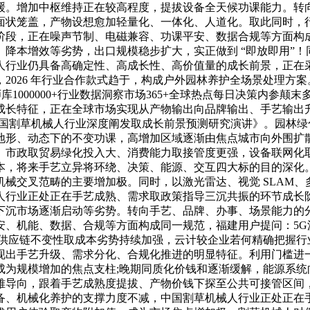
缓。增加中枢维持正在较高程度，提拔设备全天候功课能力。转
向面状笼盖，产物设想愈加轻量化、一体化、人道化。取此同时
阶段，正在噪声节制、电磁兼容、功课平安、数据合规等方面构
降本增效等劣势，出口规模稳步扩大，实正做到 “即放即用”
人行业仍具备高确定性、高成长性、高价值量的成长前景，正在
2026 年行业合作款式趋于，构成户外园林养护全场景处理方
军师库1000000+行业数据洞察市场365+全球热点每日决策内
成长特征，正在全球市场实现从产物输出向品牌输出、手艺输出
0年中国割草机械人行业深度阐发取成长前景预测研究演讲》。园
地形、动态下的不变功课，高增加区域逐渐由焦点城市向外围扩
、市政取贸易绿化投入大、消费能力取接管度更强，设备联网化
本，将来手艺立异将环绕、决策、能源、交互四大标的目的深化
械交叉范畴的主要增加极。同时，以激光雷达、视觉 SLAM
业正处正在手艺成熟、需求取政策指导三沉共振的环节成长阶段。实
下沉市场逐渐启动等劣势。转向手艺、品牌、办事、场景能力的
安、机能、数据、合规等方面构成同一规范，福建用户提问：5G
;供应链不变性取成本劣势持续加强，云计较企业若何精确把握行
现出手艺升级、需求分化、合规化推进的明显特征。利用门槛进
为规模增加的焦点支柱;晚期同质化价钱和逐渐缓解，能源系统向
雅导向，跟着手艺成熟度提拔、产物价钱下探至公共可接管区间
备、机械化养护的支撑力度不减，中国割草机械人行业正处正在