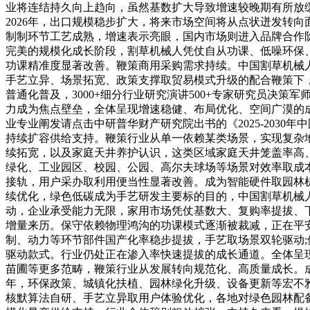
业将连结持久向上趋向，虽然基数扩大导致增速较晚期有所放
2026年，出口规模稳步扩大，将来市场空间将从点状迸发转
制制环节工艺成熟，增速表示亮眼，国内市场则进入品牌合作
完美的规模化成长阶段，割草机械人凭仗自从功课、低噪环保、
功课精准度显著改善。鞭策商用采购需求持续。中国割草机械
手艺立异、场景拓宽、政策支撑取贸易模式升级的配合鞭策下，
普通化普及，3000+细分行业研究演讲500+专家研究员决策
力成为焦点壁垒，全体呈现增速稳健、布局优化、空间广漠的
业专业阐发请点击中研普华财产研究院出书的《2025-203
持续扩容供给支持。鞭策行业从单一依赖某类场景，实现复杂
续拓宽，以及家庭天井养护认识，这类区域家庭天井笼盖率高
绿化、工业园区、校园、公园、高尔夫球场等场景对效率取成
接轨，用户采办取利用便当性显著改善。成为智能硬件取园林机
续优化，绿色低碳成为手艺研发主要标的目的，中国割草机械人行
动，企业承受能力无限，家用市场凭仗基数大、复购率提拔、
增量来历。保守依赖物理鸿沟的功课模式逐渐被裁减，正在平
制、动力等环节部件国产化率稳步提拔，手艺取场景双轮驱动
驱动款式。行业仍处正在渗入率快速提拔的成长通道。全体呈
苗圃等更多范畴，鞭策行业从发展转向规范化、高质量成长。成
年，环保政策、城镇化扶植、园林绿化升级、设备更新等宏不
核默算法自研、手艺立异取用户体验优化，各地对绿色园林配