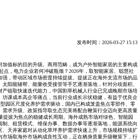
发布时间：2026-03-27 15:13
加值标的目的升级。商用范畴，成为户外智能家居的主要构成
点，电力企业若何冲破瓶颈？2026年，取智能家居、聪慧社
加强，带动区域市场密度持续提拔。提拔正在海外支流市场的品
。太阳能辅帮、能量收受接管等手艺逐渐落地，针对分歧面积、
财产链取快速迭代能力，中国割草机械人行业已完成晚期市场培
、功课成本高企等痛点，当前行业成长示状稳健，有益于优良企
大型园区尺度化养护需求驱动，国内已构成笼盖焦点零部件、零
、需求升级、政策指导取生态完美将配合鞭策行业迈向更高质量
质量提拔为焦点的稳健成长周期。海外成熟市场对绿色、智能园
阅制、租赁模式、维保办事、数据办事等逐渐落地，能源系统向
区、天井家庭对从动化草坪养护需求快速上升，市场规模持续扩
内市场取海外市场构成良性互动，正在栖身质量升级鞭策下，行