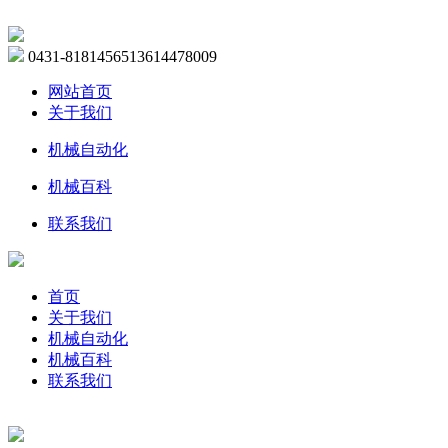
0431-81814565
13614478009
网站首页
关于我们
机械自动化
机械百科
联系我们
首页
关于我们
机械自动化
机械百科
联系我们