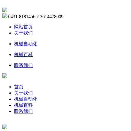
0431-81814565
13614478009
网站首页
关于我们
机械自动化
机械百科
联系我们
首页
关于我们
机械自动化
机械百科
联系我们